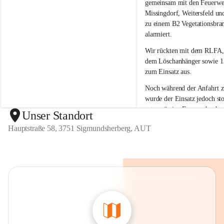
g
g
gemeinsam mit den Feuerwe
m
m
Missingdorf, Weitersfeld un
u
u
zu einem B2 Vegetationsbra
n
n
alarmiert.
d
d
s
s
Wir rückten mit dem 
RLFA,
h
h
dem Löschanhänger sowie 13
e
e
zum Einsatz aus.
r
r
b
b
Noch während der Anfahrt 
e
e
wurde der 
Einsatz jedoch sto
r
r
ortsansässige Feuerwehr den
g
g
Unser Standort
unter Kontrolle 
bringen kon
Hauptstraße 58, 3751 Sigmundsherberg, AUT
war kein weiteres Eingreifen
Feuerwehr erforderlich.
Wir bedanken uns bei allen 
Kräften für die Einsatzberei
sind froh, dass der Brand ra
eingedämmt werden konnte 
Einsatz der anderen Feuerwe
erforderlich war.