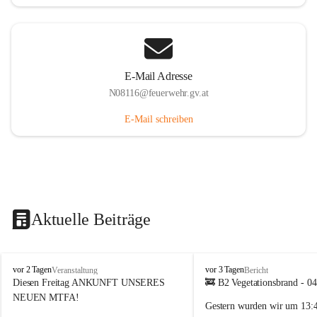
E-Mail Adresse
N08116@feuerwehr.gv.at
E-Mail schreiben
Aktuelle Beiträge
F
F
vor 2 Tagen
vor 3 Tagen
Veranstaltung
Bericht
F
F
Diesen Freitag ANKUNFT UNSERES 
🚒 B2 Vegetationsbrand - 0
S
S
NEUEN MTFA!
Gestern wurden wir um 
13:
i
i