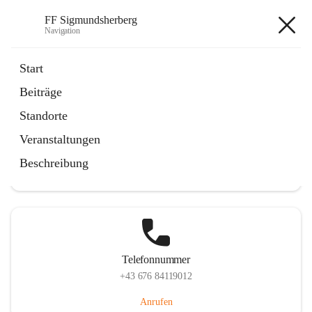
FF Sigmundsherberg
Navigation
FF Sigmundsherberg
Start
Beiträge
Standorte
Hauptadresse
Veranstaltungen
Hauptstraße 58, 3751 Sigmundsherberg, AUT
Beschreibung
Auf Karte ansehen
Telefonnummer
+43 676 84119012
Anrufen