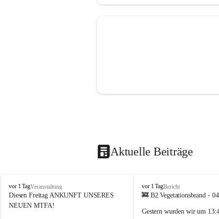
Aktuelle Beiträge
F
F
vor 1 Tag
vor 1 Tag
Veranstaltung
Bericht
F
F
Diesen Freitag ANKUNFT UNSERES 
🚒 B2 Vegetationsbrand - 0
S
S
NEUEN MTFA!
Gestern wurden wir um 
13:
i
i