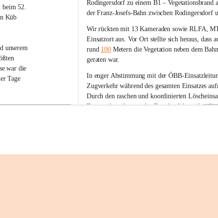
g
Rodingersdorf zu einem B1 – Vegetationsbrand
 beim 52. 
m
der Franz-Josefs-Bahn
 zwischen Rodingersdorf u
in Küb 
u
n
Wir rückten mit 
13 Kameraden sowie RLFA, M
d
Einsatzort aus
. Vor Ort stellte sich heraus, dass 
s
nd unserem 
rund 
100
 Metern die Vegetation neben dem Bah
h
ößten 
geraten war.
e
se war die 
r
In enger Abstimmung mit der ÖBB-Einsatzleitun
er Tage 
b
Zugverkehr
 während des gesamten Einsatzes 
auf
e
Durch den raschen und koordinierten Löscheinsat
r
Feuerwehren konnte der Brand erfolgreich gelös
g
aftszelt, 
ehrjugend 
Die Freiwillige Feuerwehr Sigmundsherberg beda
dem 
eingesetzten Kräften sowie bei der FF Rodingersd
nge in der 
hervorragende Zusammenarbeit und den professio
e Spaß, 
+1
diese 
esonders 
ch lange in 
spannenden 