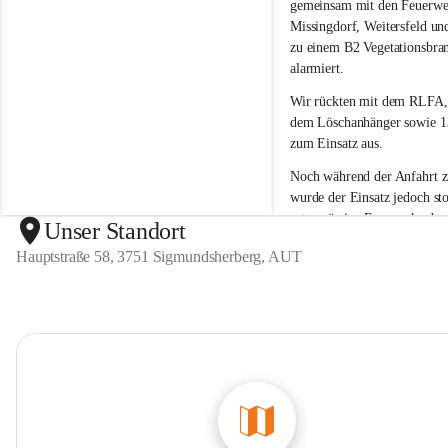
g
g
gemeinsam mit den Feuerwe
m
m
Missingdorf, Weitersfeld un
u
u
zu einem B2 Vegetationsbra
n
n
alarmiert.
d
d
s
s
Wir rückten mit dem 
RLFA,
h
h
dem Löschanhänger sowie 13
e
e
zum Einsatz aus.
r
r
b
b
Noch während der Anfahrt 
e
e
wurde der 
Einsatz jedoch sto
r
r
ortsansässige Feuerwehr den
g
g
Unser Standort
unter Kontrolle 
bringen kon
Hauptstraße 58, 3751 Sigmundsherberg, AUT
war kein weiteres Eingreifen
Feuerwehr erforderlich.
Wir bedanken uns bei allen 
Kräften für die Einsatzberei
sind froh, dass der Brand ra
eingedämmt werden konnte 
Einsatz der anderen Feuerwe
erforderlich war.