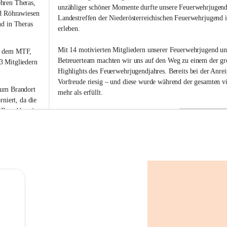
g
hren Theras, 
unzähliger schöner Momente durfte unsere Feuerwehrjugend
m
d Röhrawiesen 
Landestreffen der Niederösterreichischen Feuerwehrjugend 
u
nd
 in Theras 
erleben.
n
d
s
Mit 14 motivierten Mitgliedern unserer Feuerwehrjugend u
 dem MTF, 
h
Betreuerteam machten wir uns auf den Weg zu einem der gr
 Mitgliedern 
e
Highlights des Feuerwehrjugendjahres. Bereits bei der Anrei
r
Vorfreude riesig – und diese wurde während der gesamten vi
b
zum Brandort 
mehr als erfüllt.
e
rniert
, da die 
r
 
Brand bereits 
g
Gemeinsam verbrachten wir drei Nächte in unserem Mannsch
nte. Somit 
lachten und stärkten den Zusammenhalt, der unsere Feuerw
 unserer 
ausmacht. Neben dem abwechslungsreichen Programm auf 
Lagergelände sorgten Wasserschlachten, erfrischende Badegä
Schwarza und viele gemeinsame Spielrunden für jede Meng
ausgerückten 
gute Laune und unvergessliche Erinnerungen. Es sind genau 
tschaft und 
kleinen Momente des Miteinanders, die ein Jugendlager so b
sch 
machen.
und der 
hren nicht 
Für viele unserer Jugendlichen wird dieses Landestreffen no
Erinnerung bleiben. Es sind nicht nur die Erfolge oder die 