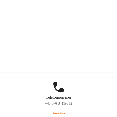
FF Sigmundsherberg
Hauptadresse
Hauptstraße 58, 3751 Sigmundsherberg, AUT
Auf Karte ansehen
Telefonnummer
+43 676 84119012
Anrufen