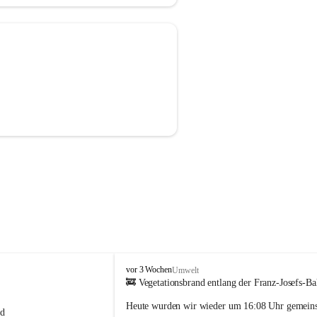
F
vor 3 Wochen
Umwelt
F
🚒 
Vegetationsbrand entlang der Franz-Josefs-B
S
Heute wurden wir wieder um 
16:08 Uhr gemein
i
d 