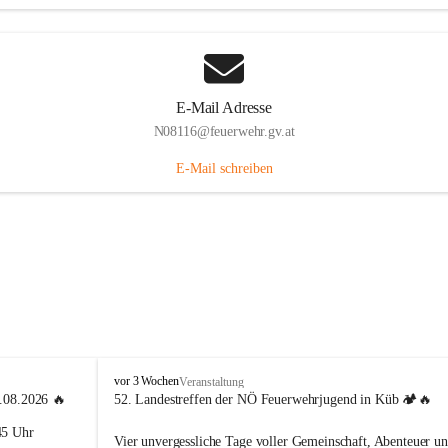
E-Mail Adresse
N08116@feuerwehr.gv.at
E-Mail schreiben
F
vor 3 Wochen
Veranstaltung
F
4.08.2026 🔥
52. Landestreffen der NÖ Feuerwehrjugend in Küb 🏕️🔥
S
45 Uhr 
i
Vier unvergessliche Tage voller Gemeinschaft, Abenteuer un