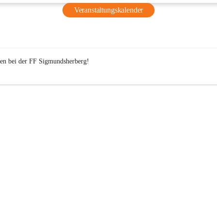
wohlverdienten Sommerferien. ☀️🌴
Veranstaltungskalender
Wir freuen uns schon jetzt darauf,  im September wieder 
durchzustarten! 
Bis dahin wünschen wir euch allen schöne Ferien – wir sehe
n bei der 
FF
 Sigmundsherberg!

September! 🚒☀️
⬇️⬇️⬇️ Für Mehr Einblicke⬇️⬇️⬇️
https://www.facebook.com/share/r/1D4x28cUf8/?mibextid