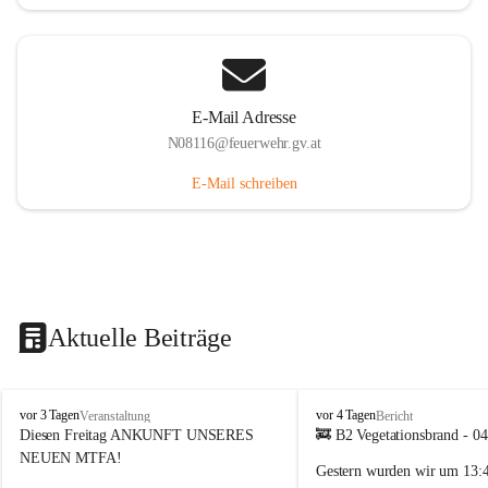
E-Mail Adresse
N08116@feuerwehr.gv.at
E-Mail schreiben
Aktuelle Beiträge
F
F
vor 3 Tagen
vor 4 Tagen
Veranstaltung
Bericht
F
F
Diesen Freitag ANKUNFT UNSERES 
🚒 B2 Vegetationsbrand - 0
S
S
NEUEN MTFA!
Gestern wurden wir um 
13:
i
i