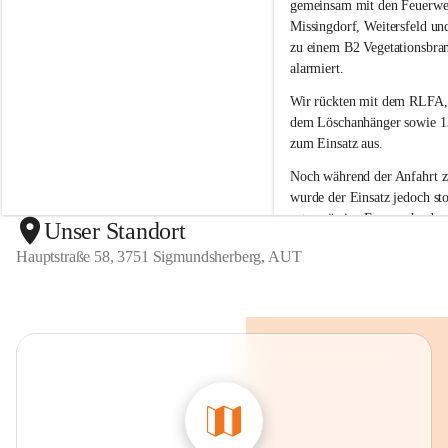
g
g
gemeinsam mit den Feuerwe
m
m
Missingdorf, Weitersfeld un
u
u
zu einem B2 Vegetationsbra
n
n
alarmiert.
d
d
s
s
Wir rückten mit dem 
RLFA,
h
h
dem Löschanhänger sowie 13
e
e
zum Einsatz aus.
r
r
b
b
Noch während der Anfahrt 
e
e
wurde der 
Einsatz jedoch sto
r
r
ortsansässige Feuerwehr den
g
g
Unser Standort
unter Kontrolle 
bringen kon
Hauptstraße 58, 3751 Sigmundsherberg, AUT
war kein weiteres Eingreifen
Feuerwehr erforderlich.
Wir bedanken uns bei allen 
Kräften für die Einsatzberei
sind froh, dass der Brand ra
eingedämmt werden konnte 
Einsatz der anderen Feuerwe
erforderlich war.