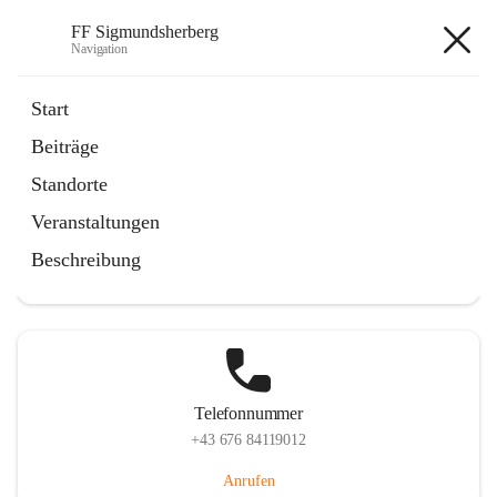
FF Sigmundsherberg
Navigation
FF Sigmundsherberg
Start
Beiträge
Standorte
Hauptadresse
Veranstaltungen
Hauptstraße 58, 3751 Sigmundsherberg, AUT
Beschreibung
Auf Karte ansehen
Telefonnummer
+43 676 84119012
Anrufen