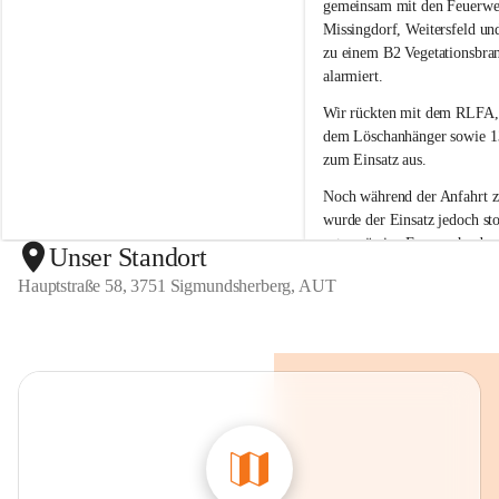
g
g
gemeinsam mit den Feuerwe
m
m
Missingdorf, Weitersfeld un
u
u
zu einem B2 Vegetationsbra
n
n
alarmiert.
d
d
s
s
Wir rückten mit dem 
RLFA,
h
h
dem Löschanhänger sowie 13
e
e
zum Einsatz aus.
r
r
b
b
Noch während der Anfahrt 
e
e
wurde der 
Einsatz jedoch sto
r
r
ortsansässige Feuerwehr den
g
g
Unser Standort
unter Kontrolle 
bringen kon
Hauptstraße 58, 3751 Sigmundsherberg, AUT
war kein weiteres Eingreifen
Feuerwehr erforderlich.
Wir bedanken uns bei allen 
Kräften für die Einsatzberei
sind froh, dass der Brand ra
eingedämmt werden konnte 
Einsatz der anderen Feuerwe
erforderlich war.