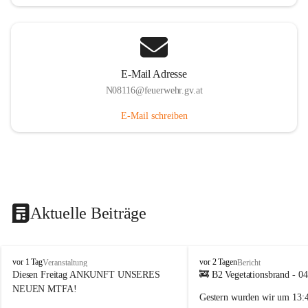
E-Mail Adresse
N08116@feuerwehr.gv.at
E-Mail schreiben
Aktuelle Beiträge
F
F
vor 1 Tag
vor 2 Tagen
Veranstaltung
Bericht
F
F
Diesen Freitag ANKUNFT UNSERES 
🚒 B2 Vegetationsbrand - 0
S
S
NEUEN MTFA!
Gestern wurden wir um 
13:
i
i