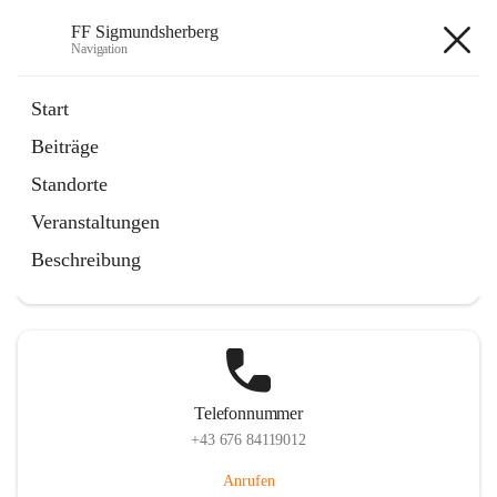
FF Sigmundsherberg
Navigation
FF Sigmundsherberg
Start
Beiträge
Standorte
Hauptadresse
Veranstaltungen
Hauptstraße 58, 3751 Sigmundsherberg, AUT
Beschreibung
Auf Karte ansehen
Telefonnummer
+43 676 84119012
Anrufen