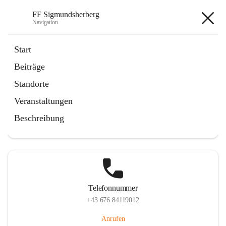
FF Sigmundsherberg
Navigation
FF Sigmundsherberg
Start
Beiträge
Standorte
Hauptadresse
Veranstaltungen
Hauptstraße 58, 3751 Sigmundsherberg, AUT
Beschreibung
Auf Karte ansehen
Telefonnummer
+43 676 84119012
Anrufen