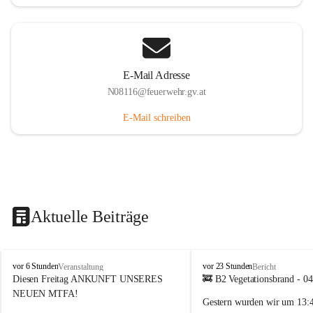
E-Mail Adresse
N08116@feuerwehr.gv.at
E-Mail schreiben
Aktuelle Beiträge
F
F
vor 6 Stunden
vor 23 Stunden
Veranstaltung
Bericht
F
F
Diesen Freitag ANKUNFT UNSERES 
🚒 B2 Vegetationsbrand - 0
S
S
NEUEN MTFA!
Gestern wurden wir um 
13:
i
i