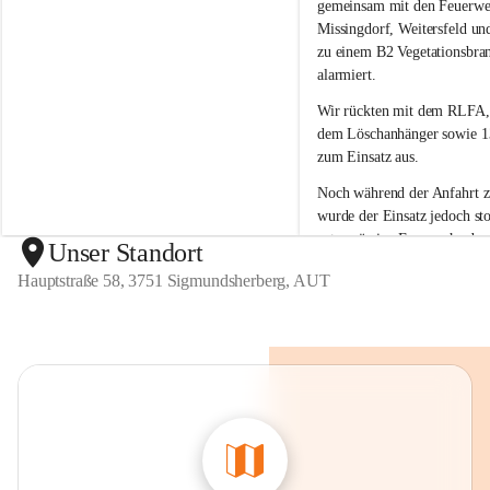
g
g
gemeinsam mit den Feuerwe
m
m
Missingdorf, Weitersfeld un
u
u
zu einem B2 Vegetationsbra
n
n
alarmiert.
d
d
s
s
Wir rückten mit dem 
RLFA,
h
h
dem Löschanhänger sowie 13
e
e
zum Einsatz aus.
r
r
b
b
Noch während der Anfahrt 
e
e
wurde der 
Einsatz jedoch sto
r
r
ortsansässige Feuerwehr den
g
g
Unser Standort
unter Kontrolle 
bringen kon
Hauptstraße 58, 3751 Sigmundsherberg, AUT
war kein weiteres Eingreifen
Feuerwehr erforderlich.
Wir bedanken uns bei allen 
Kräften für die Einsatzberei
sind froh, dass der Brand ra
eingedämmt werden konnte 
Einsatz der anderen Feuerwe
erforderlich war.