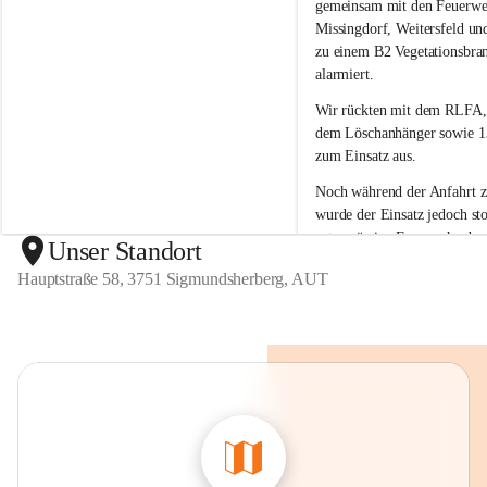
g
g
gemeinsam mit den Feuerwe
m
m
Missingdorf, Weitersfeld un
u
u
zu einem B2 Vegetationsbra
n
n
alarmiert.
d
d
s
s
Wir rückten mit dem 
RLFA,
h
h
dem Löschanhänger sowie 13
e
e
zum Einsatz aus.
r
r
b
b
Noch während der Anfahrt 
e
e
wurde der 
Einsatz jedoch sto
r
r
ortsansässige Feuerwehr den
g
g
Unser Standort
unter Kontrolle 
bringen kon
Hauptstraße 58, 3751 Sigmundsherberg, AUT
war kein weiteres Eingreifen
Feuerwehr erforderlich.
Wir bedanken uns bei allen 
Kräften für die Einsatzberei
sind froh, dass der Brand ra
eingedämmt werden konnte 
Einsatz der anderen Feuerwe
erforderlich war.