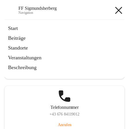
FF Sigmundsherberg
Navigation
FF Sigmundsherberg
Start
Beiträge
Standorte
Hauptadresse
Veranstaltungen
Hauptstraße 58, 3751 Sigmundsherberg, AUT
Beschreibung
Auf Karte ansehen
Telefonnummer
+43 676 84119012
Anrufen