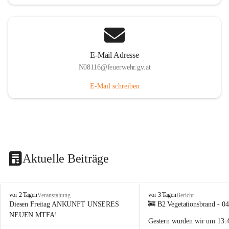
E-Mail Adresse
N08116@feuerwehr.gv.at
E-Mail schreiben
Aktuelle Beiträge
F
F
vor 2 Tagen
vor 3 Tagen
Veranstaltung
Bericht
F
F
Diesen Freitag ANKUNFT UNSERES 
🚒 B2 Vegetationsbrand - 0
S
S
NEUEN MTFA!
Gestern wurden wir um 
13:
i
i