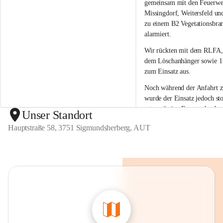
g
g
gemeinsam mit den Feuerwe
m
m
Missingdorf, Weitersfeld un
u
u
zu einem B2 Vegetationsbra
n
n
alarmiert.
d
d
s
s
Wir rückten mit dem 
RLFA,
h
h
dem Löschanhänger sowie 13
e
e
zum Einsatz aus.
r
r
b
b
Noch während der Anfahrt 
e
e
wurde der 
Einsatz jedoch sto
r
r
ortsansässige Feuerwehr den
g
g
Unser Standort
unter Kontrolle 
bringen kon
Hauptstraße 58, 3751 Sigmundsherberg, AUT
war kein weiteres Eingreifen
Feuerwehr erforderlich.
Wir bedanken uns bei allen 
Kräften für die Einsatzberei
sind froh, dass der Brand ra
eingedämmt werden konnte 
Einsatz der anderen Feuerwe
erforderlich war.