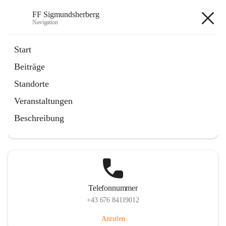
FF Sigmundsherberg
Navigation
FF Sigmundsherberg
Start
Beiträge
Standorte
Hauptadresse
Veranstaltungen
Hauptstraße 58, 3751 Sigmundsherberg, AUT
Beschreibung
Auf Karte ansehen
Telefonnummer
+43 676 84119012
Anrufen