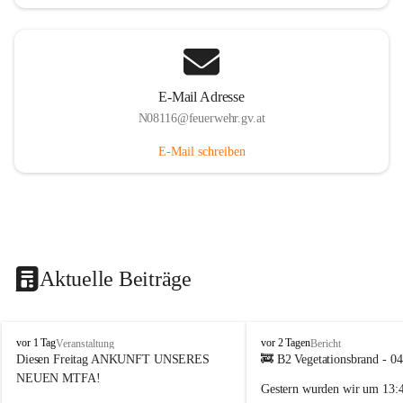
E-Mail Adresse
N08116@feuerwehr.gv.at
E-Mail schreiben
Aktuelle Beiträge
F
F
vor 1 Tag
vor 2 Tagen
Veranstaltung
Bericht
F
F
Diesen Freitag ANKUNFT UNSERES 
🚒 B2 Vegetationsbrand - 0
S
S
NEUEN MTFA!
Gestern wurden wir um 
13:
i
i