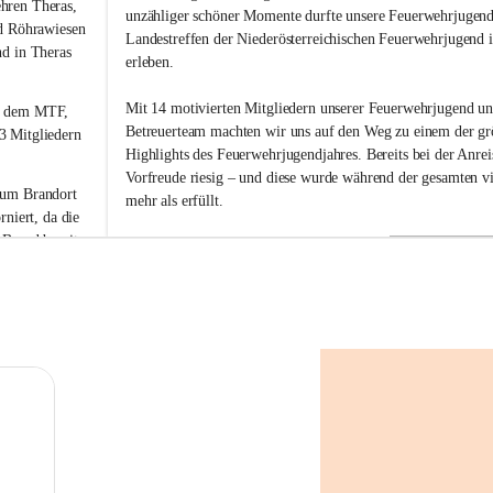
g
hren Theras, 
unzähliger schöner Momente durfte unsere Feuerwehrjugend
m
d Röhrawiesen 
Landestreffen der Niederösterreichischen Feuerwehrjugend 
u
nd
 in Theras 
erleben.
n
d
s
Mit 14 motivierten Mitgliedern unserer Feuerwehrjugend u
 dem MTF, 
h
Betreuerteam machten wir uns auf den Weg zu einem der gr
 Mitgliedern 
e
Highlights des Feuerwehrjugendjahres. Bereits bei der Anrei
r
Vorfreude riesig – und diese wurde während der gesamten vi
b
zum Brandort 
mehr als erfüllt.
e
rniert
, da die 
r
 
Brand bereits 
g
Gemeinsam verbrachten wir drei Nächte in unserem Mannsch
nte. Somit 
lachten und stärkten den Zusammenhalt, der unsere Feuerw
 unserer 
ausmacht. Neben dem abwechslungsreichen Programm auf 
Lagergelände sorgten Wasserschlachten, erfrischende Badegä
Schwarza und viele gemeinsame Spielrunden für jede Meng
ausgerückten 
gute Laune und unvergessliche Erinnerungen. Es sind genau 
tschaft und 
kleinen Momente des Miteinanders, die ein Jugendlager so b
sch 
machen.
und der 
hren nicht 
Für viele unserer Jugendlichen wird dieses Landestreffen no
Erinnerung bleiben. Es sind nicht nur die Erfolge oder die 