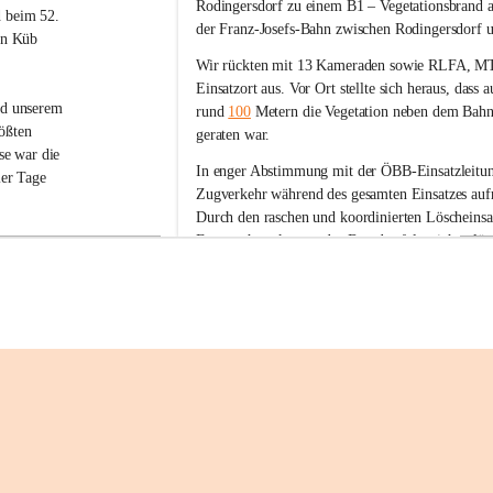
g
Rodingersdorf zu einem B1 – Vegetationsbrand
 beim 52. 
m
der Franz-Josefs-Bahn
 zwischen Rodingersdorf u
in Küb 
u
n
Wir rückten mit 
13 Kameraden sowie RLFA, M
d
Einsatzort aus
. Vor Ort stellte sich heraus, dass 
s
nd unserem 
rund 
100
 Metern die Vegetation neben dem Bah
h
ößten 
geraten war.
e
se war die 
r
In enger Abstimmung mit der ÖBB-Einsatzleitun
er Tage 
b
Zugverkehr
 während des gesamten Einsatzes 
auf
e
Durch den raschen und koordinierten Löscheinsat
r
Feuerwehren konnte der Brand erfolgreich gelös
g
aftszelt, 
ehrjugend 
Die Freiwillige Feuerwehr Sigmundsherberg beda
dem 
eingesetzten Kräften sowie bei der FF Rodingersd
nge in der 
hervorragende Zusammenarbeit und den professio
e Spaß, 
+1
diese 
esonders 
ch lange in 
spannenden 