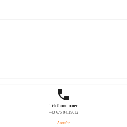
FF Sigmundsherberg
Hauptadresse
Hauptstraße 58, 3751 Sigmundsherberg, AUT
Auf Karte ansehen
Telefonnummer
+43 676 84119012
Anrufen