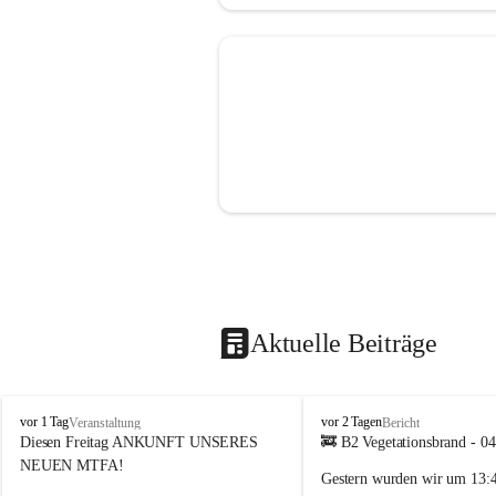
Aktuelle Beiträge
F
F
vor 1 Tag
vor 2 Tagen
Veranstaltung
Bericht
F
F
Diesen Freitag ANKUNFT UNSERES 
🚒 B2 Vegetationsbrand - 0
S
S
NEUEN MTFA!
Gestern wurden wir um 
13:
i
i