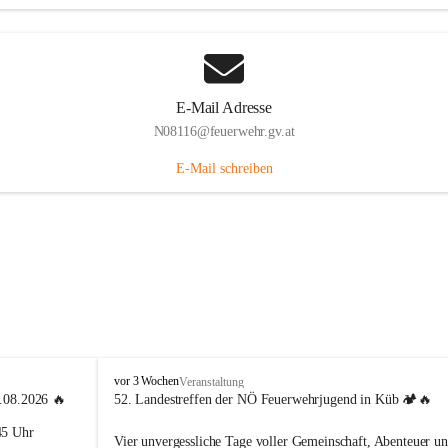
E-Mail Adresse
N08116@feuerwehr.gv.at
E-Mail schreiben
F
vor 3 Wochen
Veranstaltung
F
4.08.2026 🔥
52. Landestreffen der NÖ Feuerwehrjugend in Küb 🏕️🔥
S
45 Uhr 
i
Vier unvergessliche Tage voller Gemeinschaft, Abenteuer un