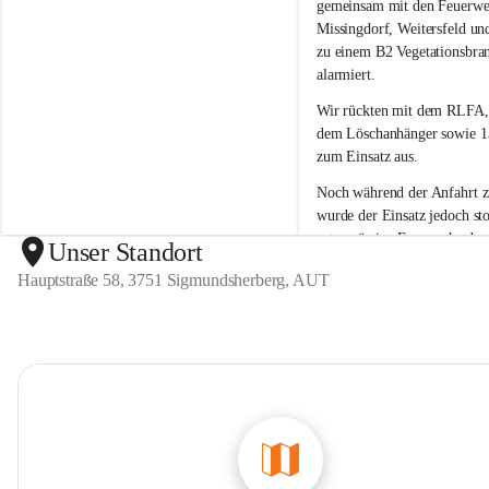
g
g
gemeinsam mit den Feuerwe
m
m
Missingdorf, Weitersfeld un
u
u
zu einem B2 Vegetationsbra
n
n
alarmiert.
d
d
s
s
Wir rückten mit dem 
RLFA,
h
h
dem Löschanhänger sowie 13
e
e
zum Einsatz aus.
r
r
b
b
Noch während der Anfahrt 
e
e
wurde der 
Einsatz jedoch sto
r
r
ortsansässige Feuerwehr den
g
g
Unser Standort
unter Kontrolle 
bringen kon
Hauptstraße 58, 3751 Sigmundsherberg, AUT
war kein weiteres Eingreifen
Feuerwehr erforderlich.
Wir bedanken uns bei allen 
Kräften für die Einsatzberei
sind froh, dass der Brand ra
eingedämmt werden konnte 
Einsatz der anderen Feuerwe
erforderlich war.