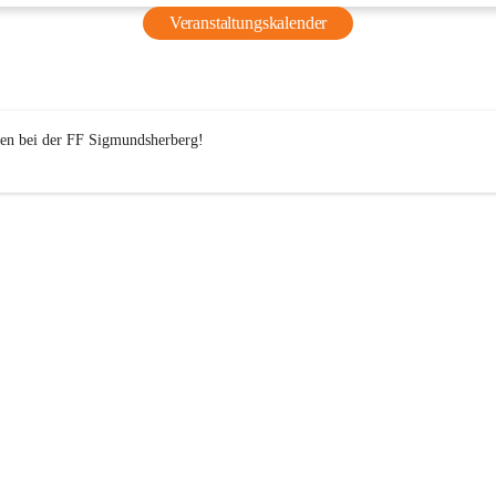
wohlverdienten Sommerferien. ☀️🌴
Veranstaltungskalender
Wir freuen uns schon jetzt darauf,  im September wieder 
durchzustarten! 
Bis dahin wünschen wir euch allen schöne Ferien – wir sehe
n bei der 
FF
 Sigmundsherberg!

September! 🚒☀️
⬇️⬇️⬇️ Für Mehr Einblicke⬇️⬇️⬇️
https://www.facebook.com/share/r/1D4x28cUf8/?mibextid