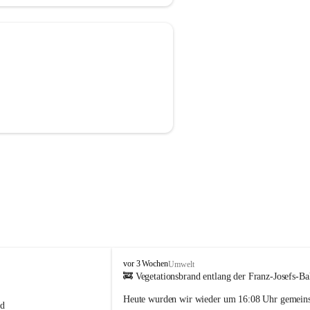
F
vor 3 Wochen
Umwelt
F
🚒 
Vegetationsbrand entlang der Franz-Josefs-B
S
Heute wurden wir wieder um 
16:08 Uhr gemein
i
d 