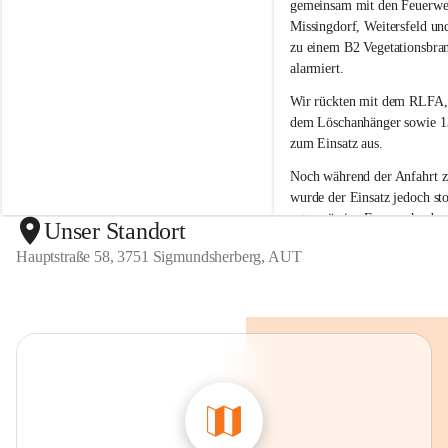
g
g
gemeinsam mit den Feuerwe
m
m
Missingdorf, Weitersfeld un
u
u
zu einem B2 Vegetationsbra
n
n
alarmiert.
d
d
s
s
Wir rückten mit dem 
RLFA,
h
h
dem Löschanhänger sowie 13
e
e
zum Einsatz aus.
r
r
b
b
Noch während der Anfahrt 
e
e
wurde der 
Einsatz jedoch sto
r
r
ortsansässige Feuerwehr den
g
g
Unser Standort
unter Kontrolle 
bringen kon
Hauptstraße 58, 3751 Sigmundsherberg, AUT
war kein weiteres Eingreifen
Feuerwehr erforderlich.
Wir bedanken uns bei allen 
Kräften für die Einsatzberei
sind froh, dass der Brand ra
eingedämmt werden konnte 
Einsatz der anderen Feuerwe
erforderlich war.