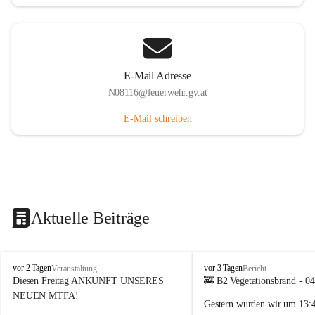
E-Mail Adresse
N08116@feuerwehr.gv.at
E-Mail schreiben
Aktuelle Beiträge
F
F
vor 2 Tagen
vor 3 Tagen
Veranstaltung
Bericht
F
F
Diesen Freitag ANKUNFT UNSERES 
🚒 B2 Vegetationsbrand - 0
S
S
NEUEN MTFA!
Gestern wurden wir um 
13:
i
i