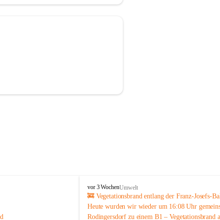
F
vor 3 Wochen
Umwelt
F
🚒 
Vegetationsbrand entlang der Franz-Josefs-B
S
Heute wurden wir wieder um 
16:08 Uhr gemein
i
d 
Rodingersdorf zu einem B1 – Vegetationsbrand