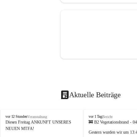
Aktuelle Beiträge
F
F
vor 12 Stunden
vor 1 Tag
Veranstaltung
Bericht
F
F
Diesen Freitag ANKUNFT UNSERES 
🚒 B2 Vegetationsbrand - 0
S
S
NEUEN MTFA!
Gestern wurden wir um 
13:
i
i