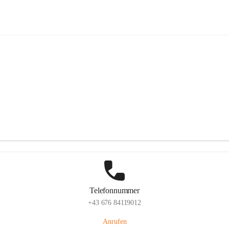
FF Sigmundsherberg
Hauptadresse
Hauptstraße 58, 3751 Sigmundsherberg, AUT
Auf Karte ansehen
Telefonnummer
+43 676 84119012
Anrufen