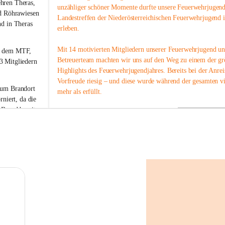
g
hren Theras, 
unzähliger schöner Momente durfte unsere Feuerwehrjugend
m
d Röhrawiesen 
Landestreffen der Niederösterreichischen Feuerwehrjugend 
u
nd
 in Theras 
erleben.
n
d
s
Mit 14 motivierten Mitgliedern unserer Feuerwehrjugend u
 dem MTF, 
h
Betreuerteam machten wir uns auf den Weg zu einem der gr
 Mitgliedern 
e
Highlights des Feuerwehrjugendjahres. Bereits bei der Anrei
r
Vorfreude riesig – und diese wurde während der gesamten vi
b
zum Brandort 
mehr als erfüllt.
e
rniert
, da die 
r
 
Brand bereits 
g
Gemeinsam verbrachten wir drei Nächte in unserem Mannsch
nte. Somit 
lachten und stärkten den Zusammenhalt, der unsere Feuerw
 unserer 
ausmacht. Neben dem abwechslungsreichen Programm auf 
Lagergelände sorgten Wasserschlachten, erfrischende Badegä
Schwarza und viele gemeinsame Spielrunden für jede Meng
ausgerückten 
gute Laune und unvergessliche Erinnerungen. Es sind genau 
tschaft und 
kleinen Momente des Miteinanders, die ein Jugendlager so b
sch 
machen.
und der 
hren nicht 
Für viele unserer Jugendlichen wird dieses Landestreffen no
Erinnerung bleiben. Es sind nicht nur die Erfolge oder die 