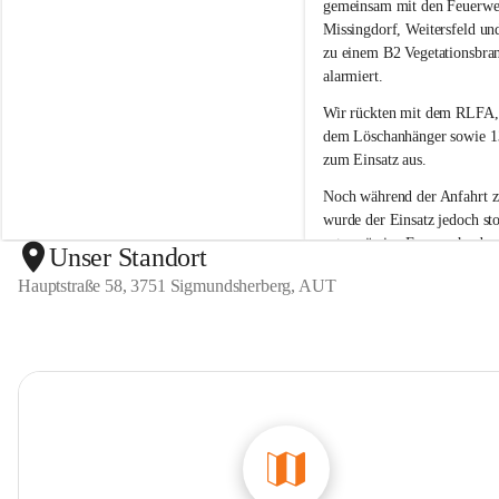
g
g
gemeinsam mit den Feuerwe
m
m
Missingdorf, Weitersfeld un
u
u
zu einem B2 Vegetationsbra
n
n
alarmiert.
d
d
s
s
Wir rückten mit dem 
RLFA,
h
h
dem Löschanhänger sowie 13
e
e
zum Einsatz aus.
r
r
b
b
Noch während der Anfahrt 
e
e
wurde der 
Einsatz jedoch sto
r
r
ortsansässige Feuerwehr den
g
g
Unser Standort
unter Kontrolle 
bringen kon
Hauptstraße 58, 3751 Sigmundsherberg, AUT
war kein weiteres Eingreifen
Feuerwehr erforderlich.
Wir bedanken uns bei allen 
Kräften für die Einsatzberei
sind froh, dass der Brand ra
eingedämmt werden konnte 
Einsatz der anderen Feuerwe
erforderlich war.