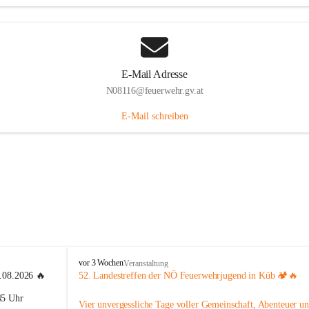
E-Mail Adresse
N08116@feuerwehr.gv.at
E-Mail schreiben
F
vor 3 Wochen
Veranstaltung
F
4.08.2026 🔥
52. Landestreffen der NÖ Feuerwehrjugend in Küb 🏕️🔥
S
45 Uhr 
i
Vier unvergessliche Tage voller Gemeinschaft, Abenteuer un