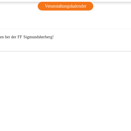
wohlverdienten Sommerferien. ☀️🌴
Veranstaltungskalender
Wir freuen uns schon jetzt darauf,  im September wieder 
durchzustarten! 
Bis dahin wünschen wir euch allen schöne Ferien – wir sehe
n bei der 
FF
 Sigmundsherberg!

September! 🚒☀️
⬇️⬇️⬇️ Für Mehr Einblicke⬇️⬇️⬇️
https://www.facebook.com/share/r/1D4x28cUf8/?mibextid