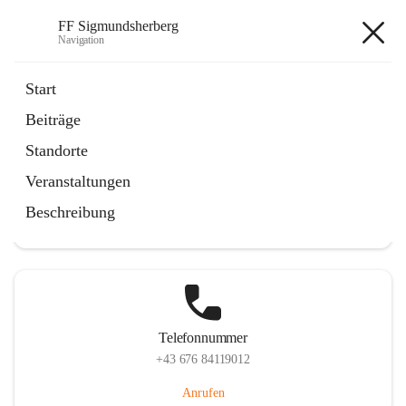
FF Sigmundsherberg
Navigation
FF Sigmundsherberg
Start
Beiträge
Standorte
Hauptadresse
Veranstaltungen
Hauptstraße 58, 3751 Sigmundsherberg, AUT
Beschreibung
Auf Karte ansehen
Telefonnummer
+43 676 84119012
Anrufen