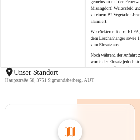
g
g
gemeinsam mit den Feuerwe
m
m
Missingdorf, Weitersfeld un
u
u
zu einem B2 Vegetationsbra
n
n
alarmiert.
d
d
s
s
Wir rückten mit dem 
RLFA,
h
h
dem Löschanhänger sowie 13
e
e
zum Einsatz aus.
r
r
b
b
Noch während der Anfahrt 
e
e
wurde der 
Einsatz jedoch sto
r
r
ortsansässige Feuerwehr den
g
g
Unser Standort
unter Kontrolle 
bringen kon
Hauptstraße 58, 3751 Sigmundsherberg, AUT
war kein weiteres Eingreifen
Feuerwehr erforderlich.
Wir bedanken uns bei allen 
Kräften für die Einsatzberei
sind froh, dass der Brand ra
eingedämmt werden konnte 
Einsatz der anderen Feuerwe
erforderlich war.