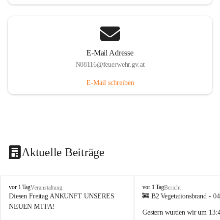
E-Mail Adresse
N08116@feuerwehr.gv.at
E-Mail schreiben
Aktuelle Beiträge
F
F
vor 1 Tag
vor 1 Tag
Veranstaltung
Bericht
F
F
Diesen Freitag ANKUNFT UNSERES 
🚒 B2 Vegetationsbrand - 0
S
S
NEUEN MTFA!
Gestern wurden wir um 
13:
i
i